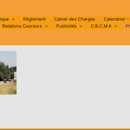
rique
Règlement
Cahier des Charges
Calendrier –
Relations Coureurs
Publicités
C.B.C.M.A
P